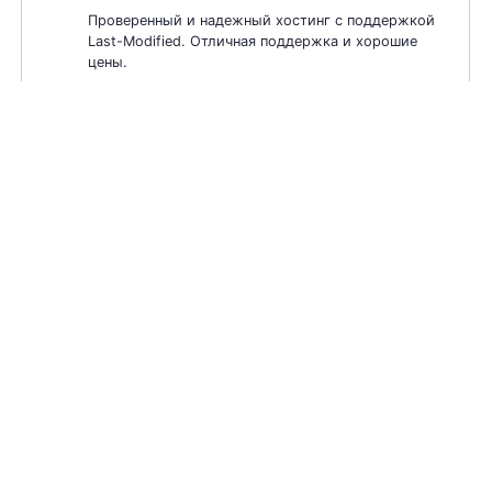
Проверенный и надежный хостинг с поддержкой
Last-Modified. Отличная поддержка и хорошие
цены.
👍
Хостинг TimeWeb
Быстрые сервера, хорошая поддержка,
приемлемые тарифные планы. Поддержка Ласт
Модифай.
👍
Reg.ru
Регистратор доменов №1 и хостинг. Давно на
рынке, надежный поставщик услуг.
2026 © LastModified.ru — проверка Last Modified и If
Modified Since