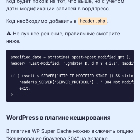
Код будет похож на тот, что выше, но с учетом
даты модификации записей в вордпресс.
Код необходимо добавить в
.
header.php
⚠️ Не лучшее решение, правильные смотрите
ниже.
$modified_date = strtotime( $post->post_modified_gmt );

header( 'Last-Modified: '.gmdate('D, d M Y H:i:s', $modifie
if ( isset( $_SERVER['HTTP_IF_MODIFIED_SINCE']) && strtotim
    header($_SERVER['SERVER_PROTOCOL'] . ' 304 Not Modified'
    exit;

WordPress в плагине кеширования
В плагине WP Super Cache можно включить опцию
"Кеширование браузера 304" на вкладке