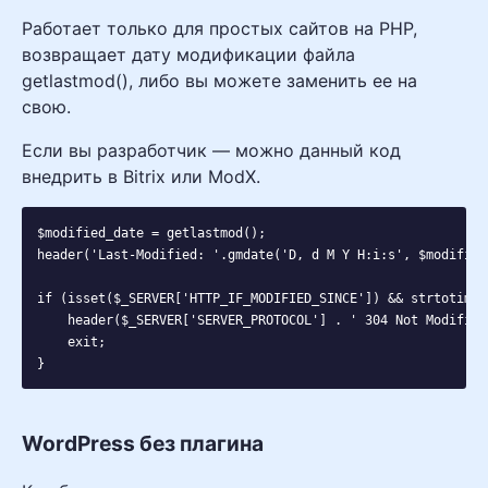
Работает только для простых сайтов на PHP,
возвращает дату модификации файла
getlastmod(), либо вы можете заменить ее на
свою.
Если вы разработчик — можно данный код
внедрить в Bitrix или ModX.
$modified_date = getlastmod();

header('Last-Modified: '.gmdate('D, d M Y H:i:s', $modified_
if (isset($_SERVER['HTTP_IF_MODIFIED_SINCE']) && strtotime(
    header($_SERVER['SERVER_PROTOCOL'] . ' 304 Not Modified'
    exit;

WordPress без плагина