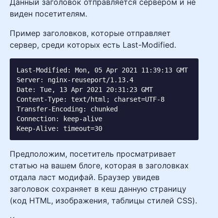
Данный заголовок отправляется сервером и не
виден посетителям.
Пример заголовков, которые отправляет
сервер, среди которых есть Last-Modified.
Last-Modified: Mon, 05 Apr 2021 11:39:13 GMT

Server: nginx-reuseport/1.13.4

Date: Tue, 13 Apr 2021 20:31:23 GMT

Content-Type: text/html; charset=UTF-8

Transfer-Encoding: chunked

Connection: keep-alive

Keep-Alive: timeout=30
Предположим, посетитель просматривает
статью на вашем блоге, которая в заголовках
отдала ласт модифай. Браузер увидев
заголовок сохраняет в кеш данную страницу
(код HTML, изображения, таблицы стилей CSS).